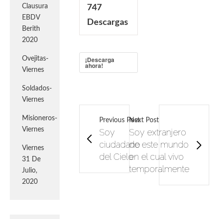
Clausura
747
EBDV
Descargas
Berith
2020
Ovejitas-
¡Descarga
ahora!
Viernes
Soldados-
Viernes
Misioneros-
Previous Post
Next Post
Viernes
Soy
Soy extranjero
ciudadano
de este mundo
Viernes
del Cielo
en el cual vivo
31 De
temporalmente
Julio,
2020