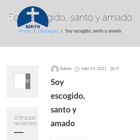
Skip
to
Soy escogido, santo y amado
content
Home
/
Descargas
/
Soy escogido, santo y amado
Escuela Bíblica de Vacaciones 2021
Admin
Julio 19, 2021
0
Buscar:
Soy
escogido,
santo y
Entradas
amado
recientes